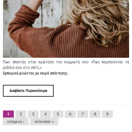
Πως απαντάς στην ερώτηση του κομμωτή σου «Πως περιποιείσαι τα
μαλλιά σου στο σπίτι;»
Εμπειρικά μιλώντας με σειρά απάντησης.
Διαβάστε Περισσότερα
Για Φάκελος Προϊόντα Μαλλιών
Σελίδες
1
2
3
4
5
6
7
8
9
επόμενη ›
τελευταία »