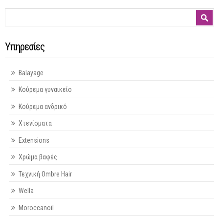
Φόρμα αναζήτησης
Αναζήτηση
Υπηρεσίες
Balayage
Κούρεμα γυναικείο
Κούρεμα ανδρικό
Χτενίσματα
Extensions
Χρώμα βαφές
Τεχνική Ombre Hair
Wella
Moroccanoil