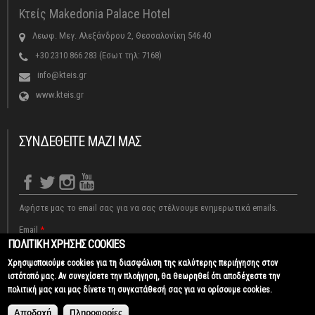
Κτείς Makedonia Palace Hotel
Λεωφ. Μεγ. Αλεξάνδρου 2, Θεσσαλονίκη 546 40
+30 2310 866 283 (Εσωτ τηλ: 7168)
info@kteis.gr
www.kteis.gr
ΣΥΝΔΕΘΕΙΤΕ ΜΑΖΙ ΜΑΣ
Αφήστε μας το email σας για να σας στέλνουμε ενημερωτικά emails.
Email
*
ΠΟΛΙΤΙΚΗ ΧΡΗΣΗΣ COOKIES
Χρησιμοποιούμε cookies για τη διασφάλιση της καλύτερης περιήγησης στον
CAPTCHA
ιστότοπό μας. Αν συνεχίσετε την πλοήγηση, θα θεωρηθεί ότι αποδέχεστε την
This
πολιτική μας και μας δίνετε τη συγκατάθεσή σας για να ορίσουμε cookies.
question is
Κομμωτήριο | Κομμωτήριο Θεσσαλονίκη | kteis.gr © 2017
Κατασκευή ιστοσελίδων Istology |
Αποδοχή
Πληροφορίες
for testing